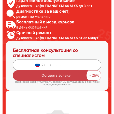
Гарантийное обслуживание
духового шкафа FRANKE SM 66 M XS до 3 лет
Диагностика за наш счет,
ремонт по желанию
Бесплатный выезд курьера
в день обращения
Срочный ремонт
духового шкафа FRANKE SM 66 M XS от 35 минут
Бесплатная консультация со
специалистом
Оставить заявку
Нажимая на кнопку "Оставить заявку" Вы соглашаетесь c
политикой
конфиденциальности