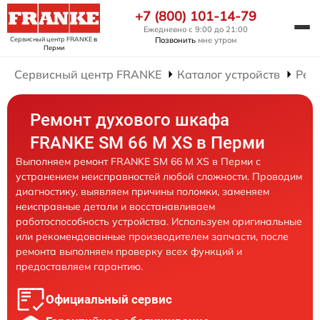
+7 (800) 101-14-79
Ежедневно с 9:00 до 21:00
Сервисный центр FRANKE
в
Позвонить
мне утром
Перми
Сервисный центр FRANKE
Каталог устройств
Рем
Ремонт духового шкафа
FRANKE SM 66 M XS в Перми
Выполняем ремонт FRANKE SM 66 M XS в Перми с
устранением неисправностей любой сложности. Проводим
диагностику, выявляем причины поломки, заменяем
неисправные детали и восстанавливаем
работоспособность устройства. Используем оригинальные
или рекомендованные производителем запчасти, после
ремонта выполняем проверку всех функций и
предоставляем гарантию.
Официальный сервис