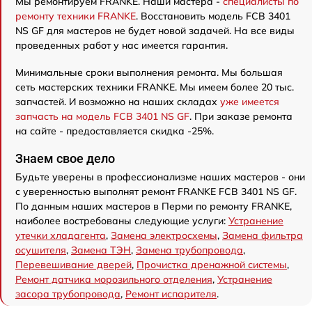
Мы ремонтируем FRANKE. Наши мастера -
специалисты по
ремонту техники FRANKE
. Восстановить модель FCB 3401
NS GF для мастеров не будет новой задачей. На все виды
проведенных работ у нас имеется гарантия.
Минимальные сроки выполнения ремонта. Мы большая
сеть мастерских техники FRANKE. Мы имеем более 20 тыс.
запчастей. И возможно на наших складах
уже имеется
запчасть на модель FCB 3401 NS GF
. При заказе ремонта
на сайте - предоставляется скидка -25%.
Знаем свое дело
Будьте уверены в профессионализме наших мастеров - они
с уверенностью выполнят ремонт FRANKE FCB 3401 NS GF.
По данным наших мастеров в Перми по ремонту FRANKE,
наиболее востребованы следующие услуги:
Устранение
утечки хладагента
,
Замена электросхемы
,
Замена фильтра
осушителя
,
Замена ТЭН
,
Замена трубопровода
,
Перевешивание дверей
,
Прочистка дренажной системы
,
Ремонт датчика морозильного отделения
,
Устранение
засора трубопровода
,
Ремонт испарителя
.