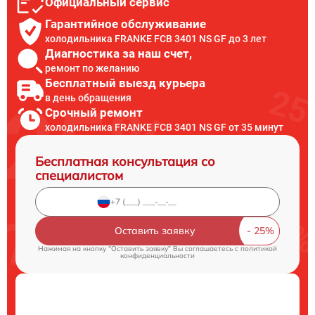
Официальный сервис
Гарантийное обслуживание
холодильника FRANKE FCB 3401 NS GF до 3 лет
Диагностика за наш счет,
ремонт по желанию
Бесплатный выезд курьера
в день обращения
Срочный ремонт
холодильника FRANKE FCB 3401 NS GF от 35 минут
Бесплатная консультация со
специалистом
Оставить заявку
Нажимая на кнопку "Оставить заявку" Вы соглашаетесь c
политикой
конфиденциальности