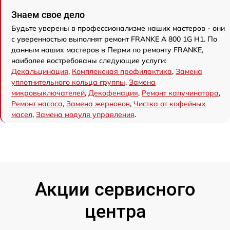
Знаем свое дело
Будьте уверены в профессионализме наших мастеров - они
с уверенностью выполнят ремонт FRANKE A 800 1G H1. По
данным наших мастеров в Перми по ремонту FRANKE,
наиболее востребованы следующие услуги:
Декальцинация
,
Комплексная профилактика
,
Замена
уплотнительного кольца группы
,
Замена
микровыключателей
,
Декофенация
,
Ремонт капучинатора
,
Ремонт насоса
,
Замена жерновов
,
Чистка от кофейных
масел
,
Замена модуля управления
.
Акции сервисного
центра