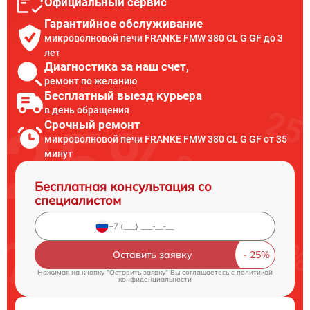
Официальный сервис
Гарантийное обслуживание
микроволновой печи FRANKE FMW 380 CL G GF до 3
лет
Диагностика за наш счет,
ремонт по желанию
Бесплатный выезд курьера
в день обращения
Срочный ремонт
микроволновой печи FRANKE FMW 380 CL G GF от 35
минут
Бесплатная консультация со
специалистом
Оставить заявку
Нажимая на кнопку "Оставить заявку" Вы соглашаетесь c
политикой
конфиденциальности