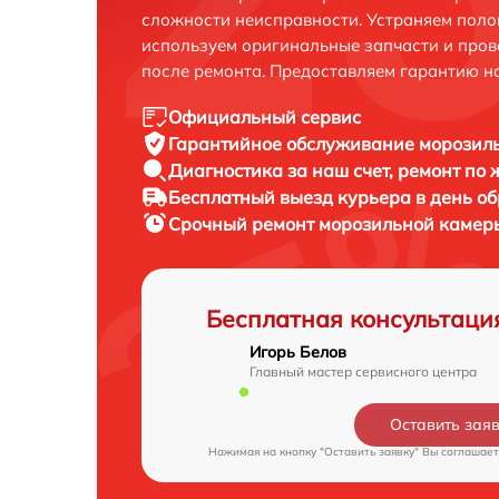
сложности неисправности. Устраняем поло
используем оригинальные запчасти и пров
после ремонта. Предоставляем гарантию н
Официальный сервис
Гарантийное обслуживание
морозиль
Диагностика за наш счет,
ремонт по
Бесплатный выезд курьера
в день о
Срочный ремонт
морозильной камеры
Бесплатная консультаци
Игорь Белов
Главный мастер сервисного центра
Оставить зая
Нажимая на кнопку "Оставить заявку" Вы соглашает