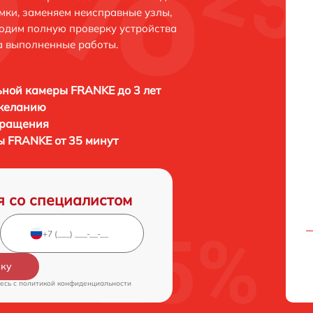
мки, заменяем неисправные узлы,
одим полную проверку устройства
а выполненные работы.
ной камеры FRANKE до 3 лет
 желанию
бращения
 FRANKE от 35 минут
я со специалистом
вку
есь c
политикой конфиденциальности