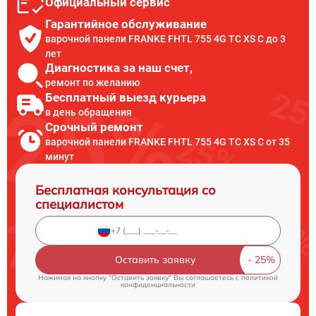
Официальный сервис
Гарантийное обслуживание
варочной панели FRANKE FHTL 755 4G TC XS C до 3
лет
Диагностика за наш счет,
ремонт по желанию
Бесплатный выезд курьера
в день обращения
Срочный ремонт
варочной панели FRANKE FHTL 755 4G TC XS C от 35
минут
Бесплатная консультация со
специалистом
Оставить заявку
Нажимая на кнопку "Оставить заявку" Вы соглашаетесь c
политикой
конфиденциальности