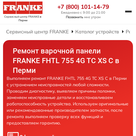
+7 (800) 101-14-79
Ежедневно с 9:00 до 21:00
Сервисный центр FRANKE
в
Позвонить
мне утром
Перми
Сервисный центр FRANKE
Каталог устройств
Рем
Ремонт варочной панели
FRANKE FHTL 755 4G TC XS C в
Перми
Выполняем ремонт FRANKE FHTL 755 4G TC XS C в Перми
с устранением неисправностей любой сложности.
Проводим диагностику, выявляем причины поломки,
заменяем неисправные детали и восстанавливаем
работоспособность устройства. Используем оригинальные
или рекомендованные производителем запчасти, после
ремонта выполняем проверку всех функций и
предоставляем гарантию.